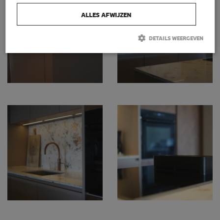
ALLES AFWIJZEN
DETAILS WEERGEVEN
Strikt noodzakelijk
Prestatie
Targeting
Functioneel
Strikt noodzakelijke cookies maken de kernfunctionaliteiten van de website
mogelijk, zoals gebruikersaanmelding en accountbeheer. De website kan
niet goed worden gebruikt zonder de strikt noodzakelijke cookies.
Naam
Aanbieder / Domein
Vervaldatum
Omschrijving
PHPSESSID
Sessie
Cookie
PHP.net
gegenereerd door
schoonemankeukens.nl
applicaties op
basis van de PHP-
taal. Dit is een
identificator voor
algemene
doeleinden die
wordt gebruikt
om variabelen
van
gebruikerssessies
te onderhouden.