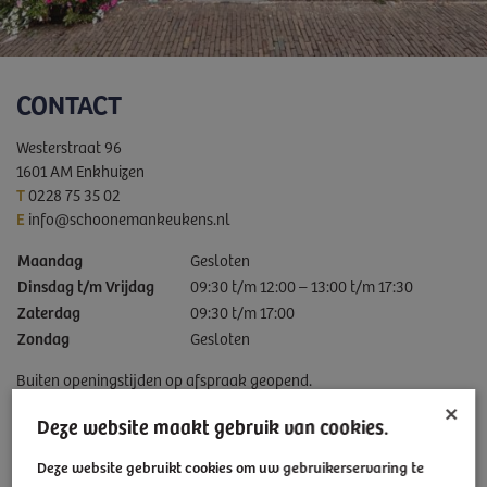
CONTACT
Westerstraat 96
1601 AM Enkhuizen
T
0228 75 35 02
E
info@schoonemankeukens.nl
Maandag
Gesloten
Dinsdag t/m Vrijdag
09:30 t/m 12:00 – 13:00 t/m 17:30
Zaterdag
09:30 t/m 17:00
Zondag
Gesloten
Buiten openingstijden op afspraak geopend.
×
Deze website maakt gebruik van cookies.
Deze website gebruikt cookies om uw gebruikerservaring te