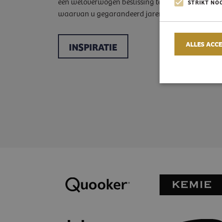
een weloverwogen beslissing te komen om uw dr
STRIKT NO
waarvan u gegarandeerd jarenlang plezier zult 
ALLES ACC
INSPIRATIE
Strikt noodzakeli
accountbeheer. De
Naam
A
PHPSESSID
P
s