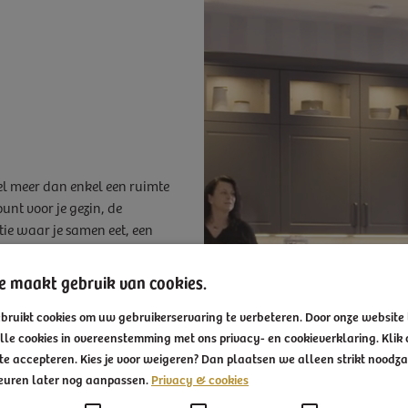
eel meer dan enkel een ruimte
punt voor je gezin, de
tie waar je samen eet, een
t.
e maakt gebruik van cookies.
bruikt cookies om uw gebruikerservaring te verbeteren. Door onze website 
een uitgebreide inventarisatie
lle cookies in overeenstemming met ons privacy- en cookieverklaring. Klik 
euken waarbij we gebruik
te accepteren. Kies je voor weigeren? Dan plaatsen we alleen strikt noodzak
 heeft. Vervolgens wordt de
keuren later nog aanpassen.
Privacy & cookies
e tijd die u nodig heeft om tot