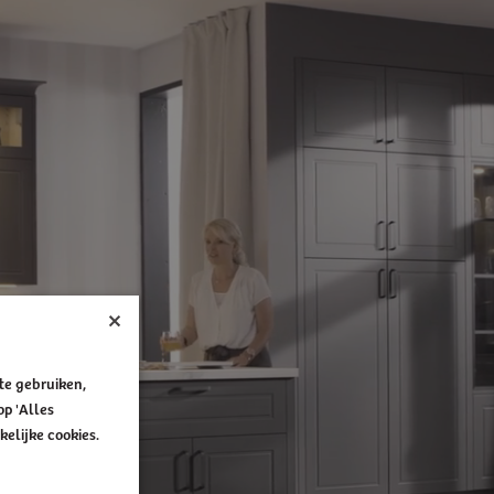
×
te gebruiken,
op 'Alles
elijke cookies.