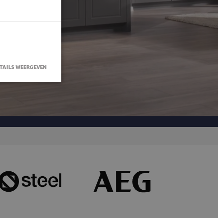
TAILS WEERGEVEN
g en
HP-taal. Dit is
 gebruikt om
 is normaal
het wordt
d voorbeeld is
iker tussen