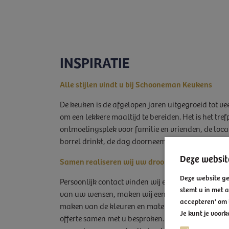
INSPIRATIE
Alle stijlen vindt u bij Schooneman Keukens
De keuken is de afgelopen jaren uitgegroeid tot v
om een lekkere maaltijd te bereiden. Het is het tref
ontmoetingsplek voor familie en vrienden, de loca
borrel drinkt, de dag doorneemt en plannen maak
Deze websit
Samen realiseren wij uw droomkeuken
Deze website ge
Persoonlijk contact vinden wij erg belangrijk. Na 
stemt u in met a
van uw wensen, maken wij een ontwerp van uw k
accepteren' om 
maken van de kleuren en materialen die u gekozen
Je kunt je voor
offerte samen met u besproken. Uiteraard krijgt u d