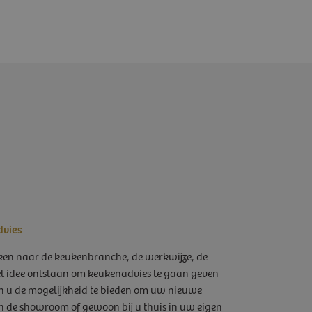
rijving
lytics. Het
te pagina en
 DoubleClick
weergaven te
len of de
ookies
lytics om de
Doubleclick en
indgebruiker de
niversal
e advertenties
n de meer
oordat hij de
le. Deze cookie
rscheiden door
ijzen als klant-
Doubleclick en
een site en
indgebruiker de
campagnegegevens
e advertenties
 site.
oordat hij de
lytics om de
le Analytics en
dvies
perken (throttle
jken naar de keukenbranche, de werkwijze, de
s het idee ontstaan om keukenadvies te gaan geven
en u de mogelijkheid te bieden om uw nieuwe
n de showroom of gewoon bij u thuis in uw eigen