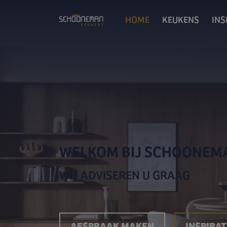
HOME
KEUKENS
INS
WELKOM BIJ SCHOONEM
WIJ ADVISEREN U GRAAG
AFSPRAAK MAKEN
INSPIRAT