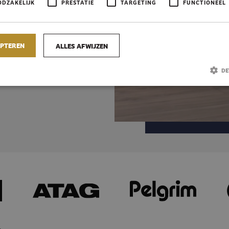
oomkeuken aan te schaffen
ODZAKELIJK
PRESTATIE
TARGETING
FUNCTIONEEL
hebben.
EPTEREN
ALLES AFWIJZEN
DE
Strikt noodzakelijk
Prestatie
Targeting
Functioneel
jke cookies maken de kernfunctionaliteiten van de website mogelijk, zoals gebruikersaanmeldin
 website kan niet goed worden gebruikt zonder de strikt noodzakelijke cookies.
anbieder / Domein
Vervaldatum
Omschrijving
Sessie
Cookie gegenereerd door applicaties op basis van de P
HP.net
een identificator voor algemene doeleinden die wordt
choonemankeukens.nl
variabelen van gebruikerssessies te onderhouden. Het
gesproken een willekeurig gegenereerd nummer, hoe 
gebruikt, kan specifiek zijn voor de site, maar een goe
het behouden van een ingelogde status voor een gebru
pagina's.