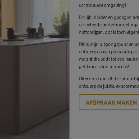
vertrouwde omgeving!
Eerlijk, helder en gedegen a
vervelende onderhandelingen
nettoprijzen, dat is toch eige
Dit is mijn uitgangspunt en 
ontwerp en een passende prij
maakt die leidt tot een keuke
geld meer dan waard is!
Uiteraard wordt de ruimte bij
ontwerp de juiste, exacte maa
AFSPRAAK MAKEN